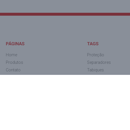
PÁGINAS
TAGS
Home
Proteção
Produtos
Separadores
Contato
Tabiques
Calço de madeira
Cantoneiras