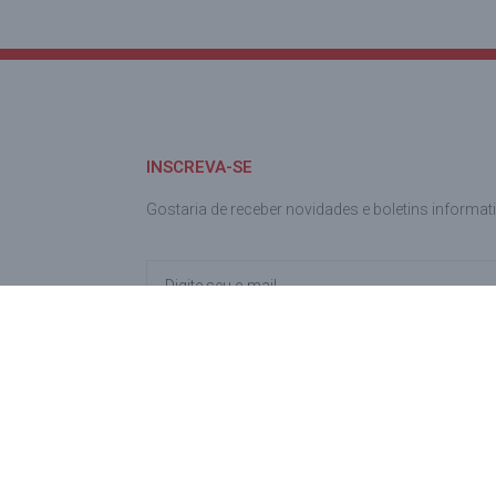
INSCREVA-SE
Gostaria de receber novidades e boletins informat
Prometemos nunca enviar spam e você pode solicitar a