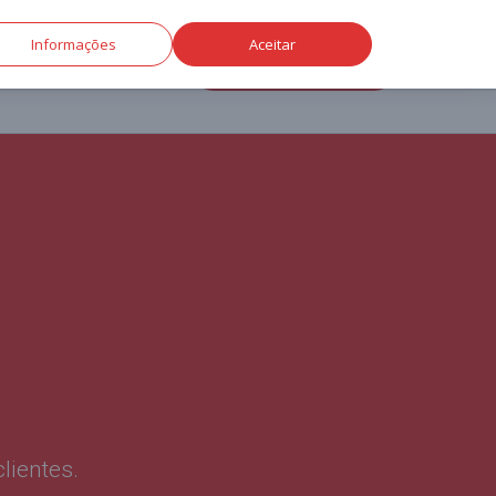
Informações
Aceitar
TO
(14) 3261-2090
lientes.