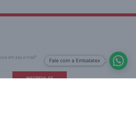
ivos em seu e-mail?
Fale com a Embalatex
INSCREVA-SE
 remoção de nossa base quando quiser