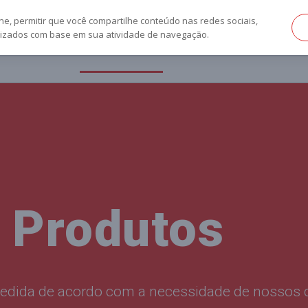
ne, permitir que você compartilhe conteúdo nas redes sociais,
nalizados com base em sua atividade de navegação.
HOME
PRODUTOS
PARCEIROS
CONTA
Produtos
dida de acordo com a necessidade de nossos c