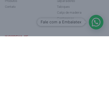
Produtos
Separadores
Contato
Tabiques
Calço de madeira
Cantoneiras
Fale com a Embalatex
INSCREVA-SE
Gostaria de receber novidades e boletins informativos em seu e-
mail?
INSCREVA-SE
Prometemos nunca enviar spam e você pode solicitar a remoção de
nossa base quando quiser